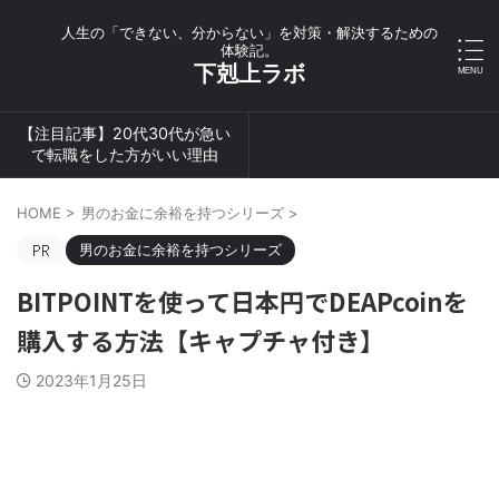
人生の「できない、分からない」を対策・解決するための
体験記。
下剋上ラボ
【注目記事】20代30代が急い
で転職をした方がいい理由
HOME
>
男のお金に余裕を持つシリーズ
>
男のお金に余裕を持つシリーズ
BITPOINTを使って日本円でDEAPcoinを
購入する方法【キャプチャ付き】
2023年1月25日