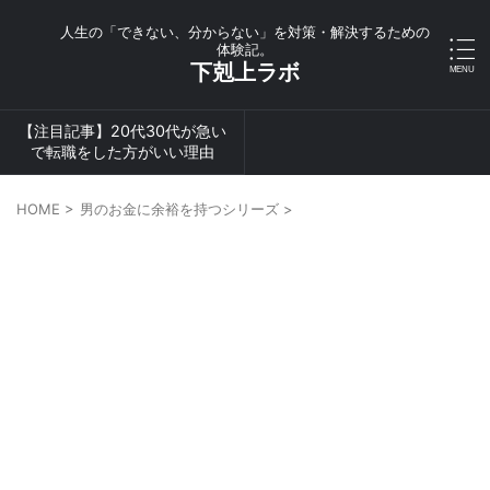
人生の「できない、分からない」を対策・解決するための
体験記。
下剋上ラボ
【注目記事】20代30代が急い
で転職をした方がいい理由
HOME
>
男のお金に余裕を持つシリーズ
>