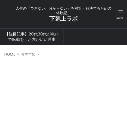
人生の「できない、分からない」を対策・解決するための
体験記。
下剋上ラボ
【注目記事】20代30代が急い
で転職をした方がいい理由
HOME
>
おすすめ
>